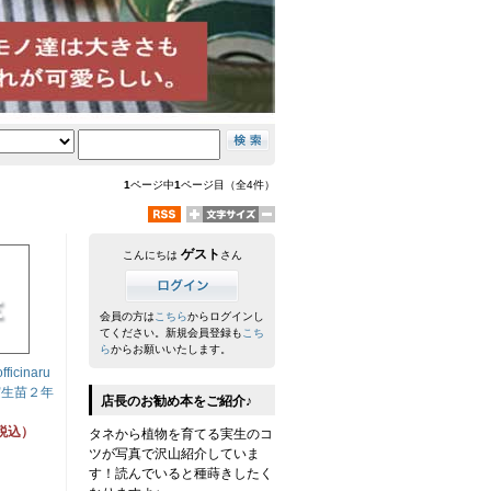
1
ページ中
1
ページ目（全4件）
ゲスト
こんにちは
さん
会員の方は
こちら
からログインし
てください。新規会員登録も
こち
ら
からお願いいたします。
ficinaru
s 実生苗２年
店長のお勧め本をご紹介♪
（税込）
タネから植物を育てる実生のコ
ツが写真で沢山紹介していま
す！読んでいると種蒔きしたく