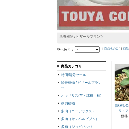
珍奇植物 / ビザールプランツ
[
商品名のみ
] [
商品
並べ替え：
商品カテゴリ
特価/処分セール
珍奇植物 / ビザールプラン
ツ
オキザリス(苗・球根・種)
多肉植物
(球根)♪Dr
リミア
多肉（コーデックス）
価格
多肉（センペルビブム）
多肉（ジョビバルバ）