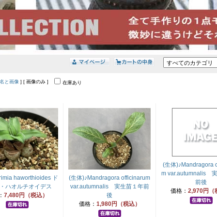
名と画像
] [ 画像のみ ]
在庫あり
(生体)♪Mandragora of
m var.autumnali
imia haworthioides ド
(生体)♪Mandragora officinarum
前後
・ハオルチオイデス
var.autumnalis 実生苗１年前
価格：
2,970円
：
7,480円（税込）
後
価格：
1,980円（税込）