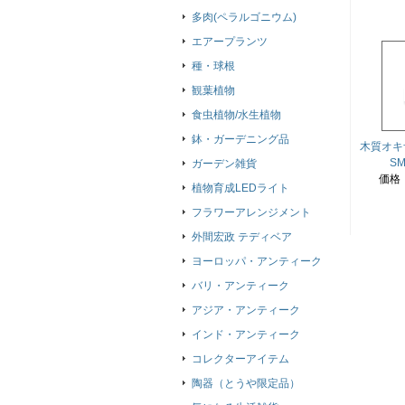
多肉(ペラルゴニウム)
エアープランツ
種・球根
観葉植物
食虫植物/水生植物
鉢・ガーデニング品
木質オキ
S
ガーデン雑貨
価格
植物育成LEDライト
フラワーアレンジメント
外間宏政 テディベア
ヨーロッパ・アンティーク
バリ・アンティーク
アジア・アンティーク
インド・アンティーク
コレクターアイテム
陶器（とうや限定品）