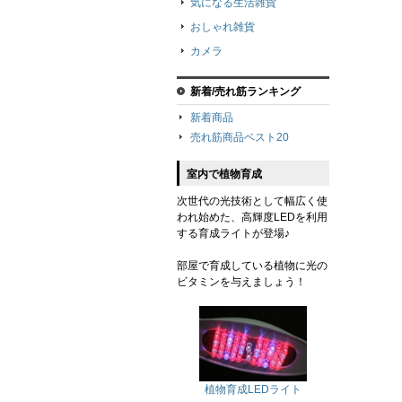
気になる生活雑貨
おしゃれ雑貨
カメラ
新着/売れ筋ランキング
新着商品
売れ筋商品ベスト20
室内で植物育成
次世代の光技術として幅広く使
われ始めた、高輝度LEDを利用
する育成ライトが登場♪
部屋で育成している植物に光の
ビタミンを与えましょう！
植物育成LEDライト