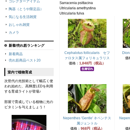
コレクターアイテム
Sarracenia psittacina 

Utricularia amethystina

陶器（とうや限定品）
気になる生活雑貨
おしゃれ雑貨
カメラ
新着/売れ筋ランキング
Cephalotus follicularis セフ
Dio
新着商品
ァロタス属フォリキュラリス
価
売れ筋商品ベスト20
価格：
1,848円（税込）
室内で植物育成
次世代の光技術として幅広く使
われ始めた、高輝度LEDを利用
する育成ライトが登場♪
部屋で育成している植物に光の
ビタミンを与えましょう！
Nepenthes 'Gentle' ネペンテス
Nepen
属ジェントル
価格：
968円（税込）
価