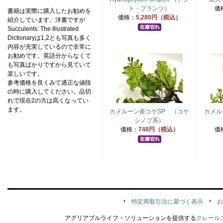
ト・プランツ）
価
書籍は実際に購入したお勧めを
価格：
5,280円（税込）
紹介しています。洋書ですが
Succulents: The Illustrated
Dictionaryは1,2とも写真も多く
内容が充実しているので非常に
お勧めです。英語分からなくて
も写真ばかりですから見ていて
楽しいです。
参考価格を良くみて適正な値段
の時に購入してください。品切
れで現在2の方は高くなってい
ます。
カメルーン産コケSP （コケ
カメル
シノブ系）
価格：
748円（税込）
価
特定商取引法に基づく表示
お
アグリアブルライフ・ソリューションを提供する
クレール