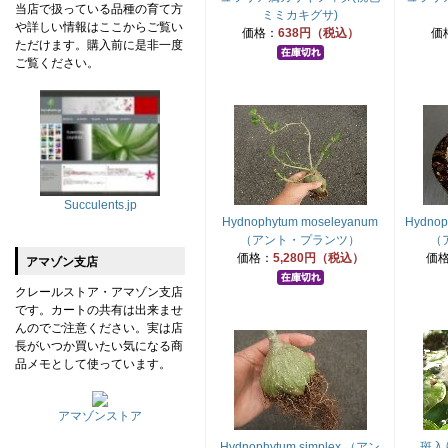
当店で扱っている品種の育て方
ミミカキグサ)
や詳しい情報はここからご覧い
価格：
638円（税込）
価
ただけます。購入前に是非一度
ご覧ください。
Succulents.jp
Hydnophytum moseleyanum
Hydnop
（アント・プランツ）
（
価格：
5,280円（税込）
価
アマゾン支店
クレールストア・アマゾン支店
です。カートの共有は出来ませ
んのでご注意ください。実は店
長がいつか買いたい気になる商
品メモとして使っています。
アマゾンストア
Hydnophytum simplex （アン
斑入