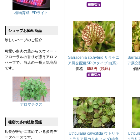
植物育成LEDライト
ショップお勧め商品
珍しいハーブのご紹介
可愛い多肉の葉からスウィート
フローラルの香りが漂うアロマ
Sarracenia sp.hybrid サラセニ
Sarrac
ハーブで、当店の一番人気商品
ア属交配種SP (Aタイプ:白系）
ア属交配
です。
価格：
858円（税込）
価
アロマチクス
秘密の多肉植物図鑑
店長が密かに進めている多肉デ
Utricularia calycifida ウトリキ
Utricu
ータベースです。
ュラリア属カリキフィダ(桃色
ュラリ