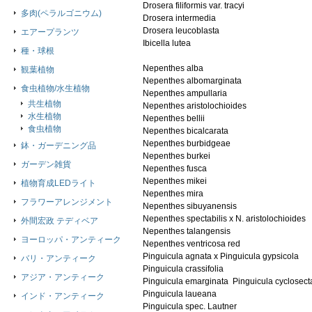
Drosera filiformis var. tracyi 

多肉(ペラルゴニウム)
Drosera intermedia 

Drosera leucoblasta 

エアープランツ
Ibicella lutea 

種・球根
Nepenthes alba 

観葉植物
Nepenthes albomarginata

食虫植物/水生植物
Nepenthes ampullaria 

共生植物
Nepenthes aristolochioides 

水生植物
Nepenthes bellii 

食虫植物
Nepenthes bicalcarata 

Nepenthes burbidgeae 

鉢・ガーデニング品
Nepenthes burkei 

ガーデン雑貨
Nepenthes fusca 

Nepenthes mikei 

植物育成LEDライト
Nepenthes mira

フラワーアレンジメント
Nepenthes sibuyanensis

Nepenthes spectabilis x N. aristolochioides 

外間宏政 テディベア
Nepenthes talangensis 

ヨーロッパ・アンティーク
Nepenthes ventricosa red

Pinguicula agnata x Pinguicula gypsicola 

バリ・アンティーク
Pinguicula crassifolia 

アジア・アンティーク
Pinguicula emarginata  Pinguicula cyclosecta
Pinguicula laueana 

インド・アンティーク
Pinguicula spec. Lautner
