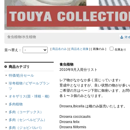
食虫植物/水生植物
[
商品名のみ
] [
商品名と画像
] [ 画像のみ ]
並べ替え：
在庫あり
食虫植物
商品カテゴリ
2010年9月入荷分リスト

特価/処分セール
レア物がなかなか多く混じっています♪

珍奇植物 / ビザールプラン
育成中となりますが、良い状態の物がが多いの
ツ
ご希望の方はページ下部に御座います、お問
各１〜３個のみとなります。

オキザリス(苗・球根・種)
多肉植物
Drosera,Ibicella は種のみ販売いたします。

多肉（コーデックス）
Drosera coccicaulis 

多肉（センペルビブム）
Drosera felix 

Drosera filiformis 

多肉（ジョビバルバ）