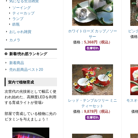
気になる生活雑貨
ソーイング
ティーカップ
ランプ
鉄瓶
ホワイトローズ カップ／ソー
ピン
おしゃれ雑貨
サー
価格
カメラ
価格：
5,368円（税込）
新着/売れ筋ランキング
新着商品
売れ筋商品ベスト20
室内で植物育成
次世代の光技術として幅広く使
われ始めた、高輝度LEDを利用
レッド・テンプルツリー ミニ
モスオ
する育成ライトが登場♪
ティーセット
価格：
9,878円（税込）
価
部屋で育成している植物に光の
ビタミンを与えましょう！