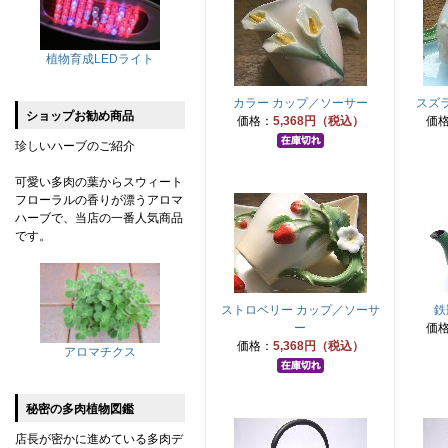
植物育成LEDライト
カラー カップ／ソーサー
スズ
ショップお勧め商品
価格：
5,368円（税込）
価
珍しいハーブのご紹介
可愛い多肉の葉からスウィート
フローラルの香りが漂うアロマ
ハーブで、当店の一番人気商品
です。
ストロベリー カップ／ソーサ
鉄
ー
価
価格：
5,368円（税込）
アロマチクス
秘密の多肉植物図鑑
店長が密かに進めている多肉デ