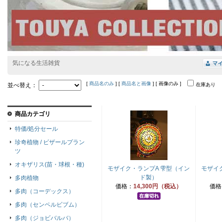
気になる生活雑貨
[
商品名のみ
] [
商品名と画像
] [ 画像のみ ]
並べ替え：
在庫あり
商品カテゴリ
特価/処分セール
珍奇植物 / ビザールプラン
ツ
オキザリス(苗・球根・種)
モザイク・ランプA 雫型（イン
モザイ
ド製）
多肉植物
価格：
14,300円（税込）
価格
多肉（コーデックス）
多肉（センペルビブム）
多肉（ジョビバルバ）