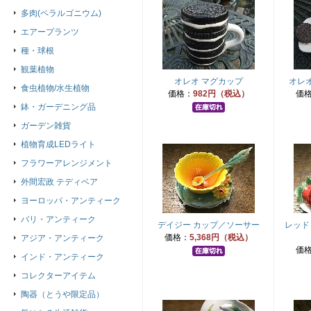
多肉(ペラルゴニウム)
エアープランツ
種・球根
観葉植物
オレオ マグカップ
オレ
食虫植物/水生植物
価格：
982円（税込）
価
鉢・ガーデニング品
ガーデン雑貨
植物育成LEDライト
フラワーアレンジメント
外間宏政 テディベア
ヨーロッパ・アンティーク
バリ・アンティーク
デイジー カップ／ソーサー
レッド
価格：
5,368円（税込）
アジア・アンティーク
価
インド・アンティーク
コレクターアイテム
陶器（とうや限定品）