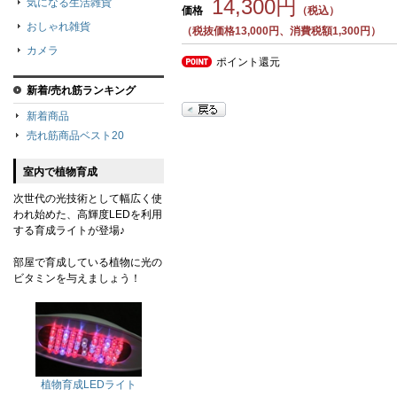
14,300円
気になる生活雑貨
価格
（税込）
おしゃれ雑貨
（税抜価格13,000円、消費税額1,300円）
カメラ
ポイント還元
新着/売れ筋ランキング
新着商品
売れ筋商品ベスト20
室内で植物育成
次世代の光技術として幅広く使
われ始めた、高輝度LEDを利用
する育成ライトが登場♪
部屋で育成している植物に光の
ビタミンを与えましょう！
植物育成LEDライト