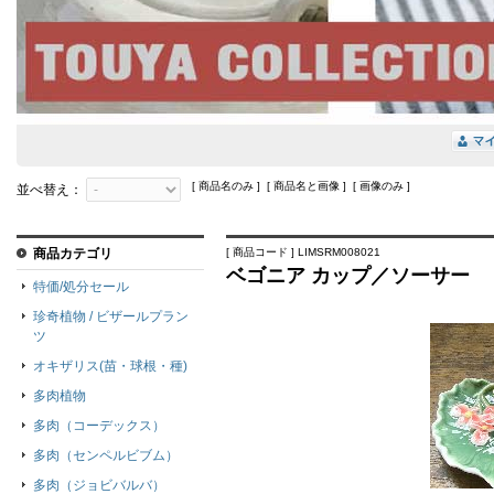
[ 商品名のみ ] [ 商品名と画像 ] [ 画像のみ ]
並べ替え：
商品カテゴリ
[ 商品コード ] LIMSRM008021
ベゴニア カップ／ソーサー
特価/処分セール
珍奇植物 / ビザールプラン
ツ
オキザリス(苗・球根・種)
多肉植物
多肉（コーデックス）
多肉（センペルビブム）
多肉（ジョビバルバ）