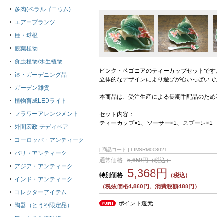
多肉(ペラルゴニウム)
エアープランツ
種・球根
観葉植物
食虫植物/水生植物
ピンク・ベゴニアのティーカップセットです
鉢・ガーデニング品
立体的なデザインにより遊びが心いっぱいで
ガーデン雑貨
本商品は、受注生産による長期手配品のため
植物育成LEDライト
フラワーアレンジメント
セット内容：
ティーカップ×1、ソーサー×1、スプーン×1
外間宏政 テディベア
ヨーロッパ・アンティーク
[ 商品コード ] LIMSRM008021
バリ・アンティーク
通常価格
5,659円（税込）
アジア・アンティーク
5,368円
特別価格
（税込）
インド・アンティーク
（税抜価格4,880円、消費税額488円）
コレクターアイテム
ポイント還元
陶器（とうや限定品）