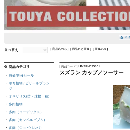
[ 商品名のみ ] [ 商品名と画像 ] [ 画像のみ ]
並べ替え：
商品カテゴリ
[ 商品コード ] LIMSRM035001
スズラン カップ／ソーサー
特価/処分セール
珍奇植物 / ビザールプラン
ツ
オキザリス(苗・球根・種)
多肉植物
多肉（コーデックス）
多肉（センペルビブム）
多肉（ジョビバルバ）