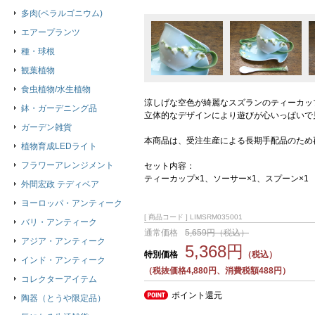
多肉(ペラルゴニウム)
エアープランツ
種・球根
観葉植物
食虫植物/水生植物
涼しげな空色が綺麗なスズランのティーカッ
鉢・ガーデニング品
立体的なデザインにより遊びが心いっぱいで
ガーデン雑貨
本商品は、受注生産による長期手配品のため
植物育成LEDライト
フラワーアレンジメント
セット内容：
ティーカップ×1、ソーサー×1、スプーン×1
外間宏政 テディベア
ヨーロッパ・アンティーク
[ 商品コード ] LIMSRM035001
バリ・アンティーク
通常価格
5,659円（税込）
アジア・アンティーク
5,368円
特別価格
（税込）
インド・アンティーク
（税抜価格4,880円、消費税額488円）
コレクターアイテム
ポイント還元
陶器（とうや限定品）